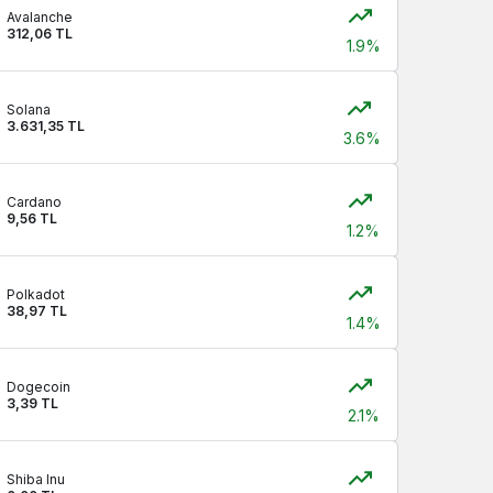
Avalanche
312,06 TL
1.9%
Solana
3.631,35 TL
3.6%
Cardano
9,56 TL
1.2%
Polkadot
38,97 TL
1.4%
Dogecoin
3,39 TL
2.1%
Shiba Inu