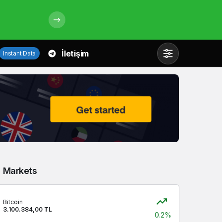
İletişim
Instant Data
Mod
değiştir
Gündüz Modu
Gündüz modunu seçin.
Markets
Gece Modu
Gece modunu seçin.
Bitcoin
3.100.384,00 TL
Sistem Modu
0.2%
Sistem modunu seçin.