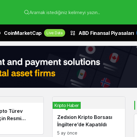
Aramak istediğiniz kelimeyi yazın..
CoinMarketCap
ABD Finansal Piyasaları
Live Data
Kripto Haber
ipto Türev
Zedxion Kripto Borsası
İçin Resmi
İngiltere’de Kapatıldı
Oluşturdu
5 ay önce