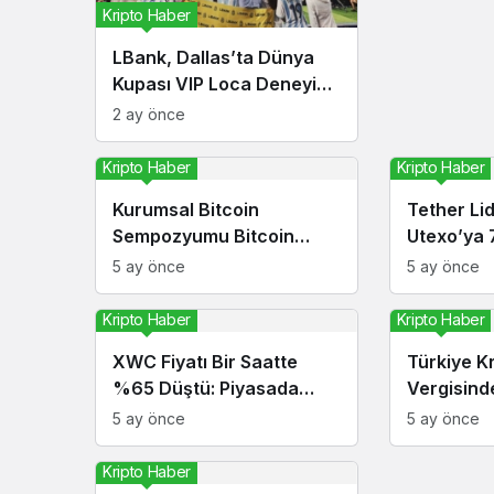
Kripto Haber
LBank, Dallas’ta Dünya
Kupası VIP Loca Deneyimi
Sundu: Global Kullanıcılar
2 ay önce
ve İş Ortaklarını Bir Araya
Getirdi
Kripto Haber
Kripto Haber
Kurumsal Bitcoin
Tether Lid
Sempozyumu Bitcoin
Utexo’ya 
2026’da Düzenlenecek
Dolarlık S
5 ay önce
5 ay önce
Kripto Haber
Kripto Haber
XWC Fiyatı Bir Saatte
Türkiye Kr
%65 Düştü: Piyasada
Vergisinde
Neler Oluyor?
Milyon Dol
5 ay önce
5 ay önce
Kripto Haber