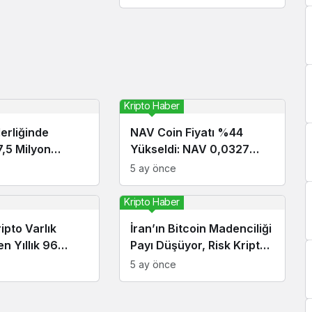
Kripto Haber
erliğinde
NAV Coin Fiyatı %44
7,5 Milyon
Yükseldi: NAV 0,0327
eed Yatırımı
Dolara Ulaştı
5 ay önce
Kripto Haber
ipto Varlık
İran’ın Bitcoin Madenciliği
n Yıllık 96
Payı Düşüyor, Risk Kripto
ar Bekliyor
Ekonomisinde
5 ay önce