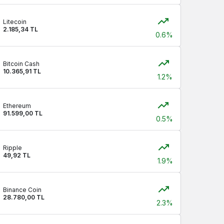
Litecoin
2.185,34 TL
0.6%
Bitcoin Cash
10.365,91 TL
1.2%
Ethereum
91.599,00 TL
0.5%
Ripple
49,92 TL
1.9%
Binance Coin
28.780,00 TL
2.3%