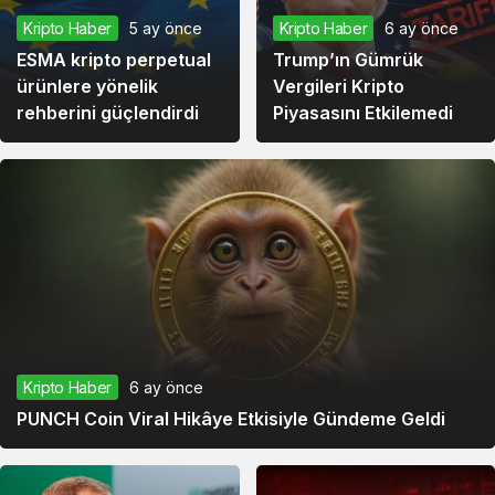
Kripto Haber
5 ay önce
Kripto Haber
6 ay önce
ESMA kripto perpetual
Trump’ın Gümrük
ürünlere yönelik
Vergileri Kripto
rehberini güçlendirdi
Piyasasını Etkilemedi
Kripto Haber
6 ay önce
PUNCH Coin Viral Hikâye Etkisiyle Gündeme Geldi