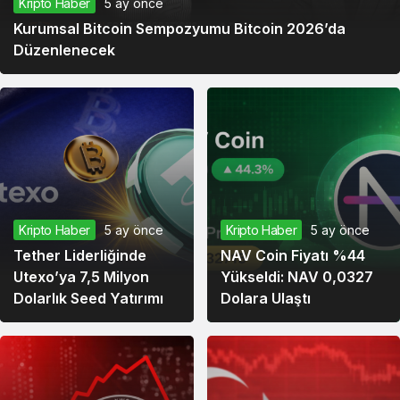
Kripto Haber
5 ay önce
Kurumsal Bitcoin Sempozyumu Bitcoin 2026’da
Düzenlenecek
Kripto Haber
5 ay önce
Kripto Haber
5 ay önce
Tether Liderliğinde
NAV Coin Fiyatı %44
Utexo’ya 7,5 Milyon
Yükseldi: NAV 0,0327
Dolarlık Seed Yatırımı
Dolara Ulaştı