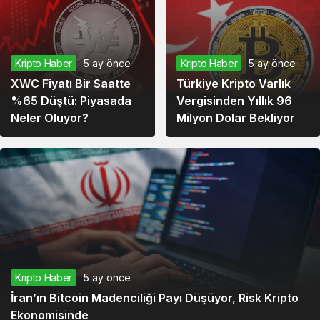
Kripto Haber
5 ay önce
Kripto Haber
5 ay önce
XWC Fiyatı Bir Saatte
Türkiye Kripto Varlık
%65 Düştü: Piyasada
Vergisinden Yıllık 96
Neler Oluyor?
Milyon Dolar Bekliyor
Kripto Haber
5 ay önce
İran’ın Bitcoin Madenciliği Payı Düşüyor, Risk Kripto
Ekonomisinde