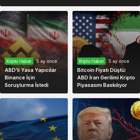
Kripto Haber
5 ay önce
Kripto Haber
5 ay önce
ABD’li Yasa Yapıcılar
Bitcoin Fiyatı Düştü:
Binance İçin
ABD İran Gerilimi Kripto
Soruşturma İstedi
Piyasasını Baskılıyor