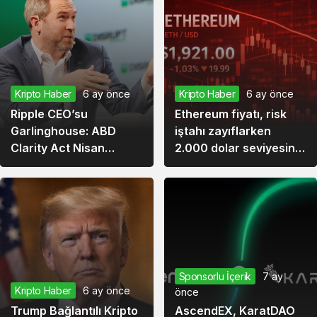
Kripto Haber
6 ay önce
Kripto Haber
6 ay önce
Ripple CEO’su
Ethereum fiyatı, risk
Garlinghouse: ABD
iştahı zayıflarken
Clarity Act Nisan
2.000 dolar seviyesini
Sonuna Kadar
test ediyor
Yasalaşabilir
Sponsorlu İçerik
7 ay
Kripto Haber
6 ay önce
önce
Trump Bağlantılı Kripto
AscendEX, KaratDAO