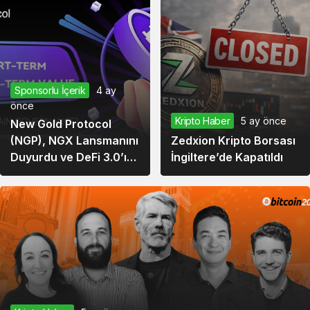
Sponsorlu İçerik
4 ay
önce
Kripto Haber
5 ay önce
New Gold Protocol
(NGP), NGX Lansmanını
Zedxion Kripto Borsası
Duyurdu ve DeFi 3.0’ın
İngiltere’de Kapatıldı
Yeni Aşamasına
İlerliyor