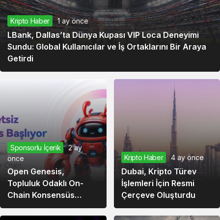
Kripto Haber
1 ay önce
LBank, Dallas’ta Dünya Kupası VIP Loca Deneyimi
Sundu: Global Kullanıcılar ve İş Ortaklarını Bir Araya
Getirdi
Sponsorlu İçerik
2 ay
Kripto Haber
4 ay önce
önce
Open Genesis,
Dubai, Kripto Türev
Topluluk Odaklı On-
İşlemleri İçin Resmi
Chain Konsensüs
Çerçeve Oluşturdu
Ekosistemini Duyurdu