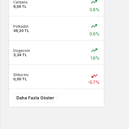
Cardano
9,59 TL
0.8%
Polkadot
39,20 TL
0.6%
Dogecoin
3,34 TL
1.6%
Shiba Inu
0,00 TL
-0.7%
Daha Fazla Göster