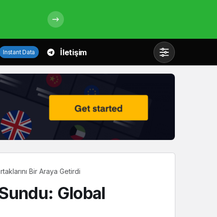
İletişim
Instant Data
Mod
değiştir
Gündüz Modu
Gündüz modunu seçin.
Gece Modu
aklarını Bir Araya Getirdi
Gece modunu seçin.
 Sundu: Global
Sistem Modu
Sistem modunu seçin.