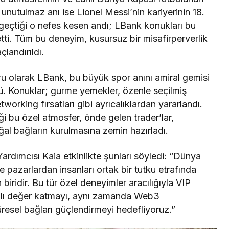
 unutulmaz anı ise Lionel Messi’nin kariyerinin 18.
eçtiği o nefes kesen andı; LBank konukları bu
etti. Tüm bu deneyim, kusursuz bir misafirperverlik
çlandırıldı.
ru olarak LBank, bu büyük spor anını amiral gemisi
ü. Konuklar; gurme yemekler, özenle seçilmiş
working fırsatları gibi ayrıcalıklardan yararlandı.
iği bu özel atmosfer, önde gelen trader’lar,
oğal bağların kurulmasına zemin hazırladı.
rdımcısı Kaia etkinlikte şunları söyledi: “Dünya
ve pazarlardan insanları ortak bir tutku etrafında
 biridir. Bu tür özel deneyimler aracılığıyla VIP
lamlı değer katmayı, aynı zamanda Web3
esel bağları güçlendirmeyi hedefliyoruz.”