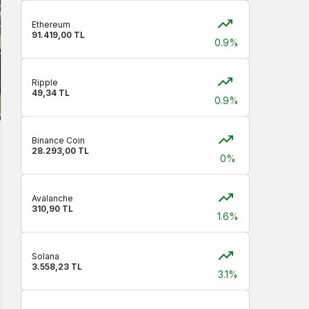
Ethereum
91.419,00 TL
0.9%
Ripple
49,34 TL
0.9%
Binance Coin
28.293,00 TL
0%
Avalanche
310,90 TL
1.6%
Solana
3.558,23 TL
3.1%