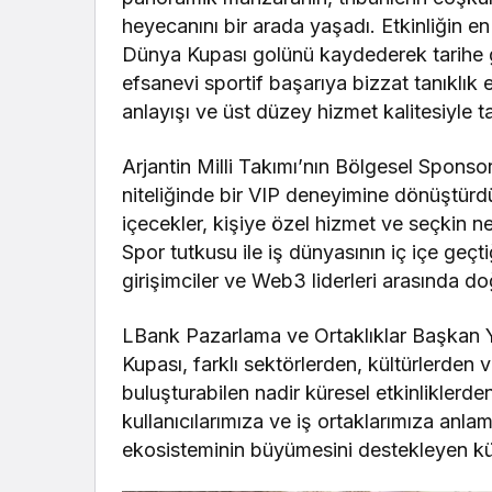
heyecanını bir arada yaşadı. Etkinliğin en
Dünya Kupası golünü kaydederek tarihe g
efsanevi sportif başarıya bizzat tanıklık 
anlayışı ve üst düzey hizmet kalitesiyle ta
Arjantin Milli Takımı’nın Bölgesel Sponso
niteliğinde bir VIP deneyimine dönüştürd
içecekler, kişiye özel hizmet ve seçkin net
Spor tutkusu ile iş dünyasının iç içe geçt
girişimciler ve Web3 liderleri arasında d
LBank Pazarlama ve Ortaklıklar Başkan Ya
Kupası, farklı sektörlerden, kültürlerden 
buluşturabilen nadir küresel etkinliklerden
kullanıcılarımıza ve iş ortaklarımıza an
ekosisteminin büyümesini destekleyen kür