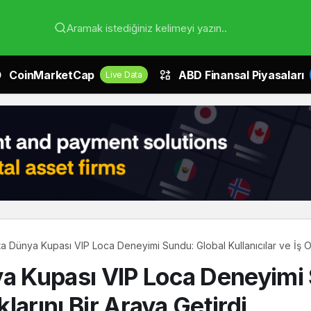
Aramak istediğiniz kelimeyi yazın..
CoinMarketCap
ABD Finansal Piyasaları
Live Data
ta Dünya Kupası VIP Loca Deneyimi Sundu: Global Kullanıcılar ve İş Ort
ya Kupası VIP Loca Deneyimi
klarını Bir Araya Getirdi