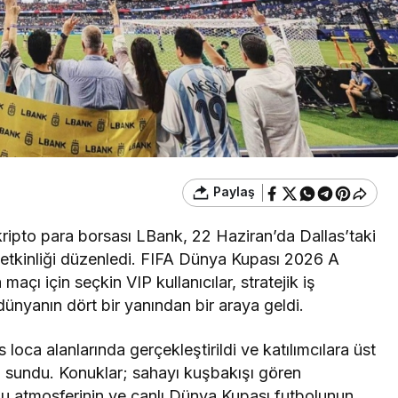
Paylaş
ripto para borsası LBank, 22 Haziran’da Dallas’taki
etkinliği düzenledi. FIFA Dünya Kupası 2026 A
çı için seçkin VIP kullanıcılar, stratejik iş
dünyanın dört bir yanından bir araya geldi.
s loca alanlarında gerçekleştirildi ve katılımcılara üst
i sundu. Konuklar; sahayı kuşbakışı gören
lu atmosferinin ve canlı Dünya Kupası futbolunun