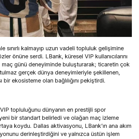
imle sınırlı kalmayıp uzun vadeli topluluk gelişimine
özler önüne serdi. LBank, küresel VIP kullanıcılarını
özel maç günü deneyiminde buluşturarak; ticaretin çok
utulmaz gerçek dünya deneyimleriyle şekillenen,
 bir ekosisteme olan bağlılığını pekiştirdi.
VIP topluluğunu dünyanın en prestijli spor
eni bir standart belirledi ve olağan maç izleme
 ortaya koydu. Dallas aktivasyonu, LBank’ın ana akım
yonunu derinleştirdiğini ve yalnızca üstün işlem