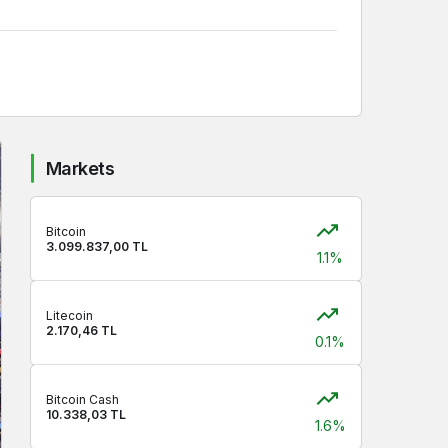
Markets
Bitcoin
3.099.837,00 TL
1.1%
Litecoin
2.170,46 TL
0.1%
Bitcoin Cash
10.338,03 TL
1.6%