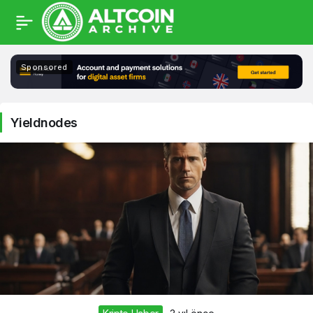
Yieldnodes
Sponsored
Haberleri
Yieldnodes