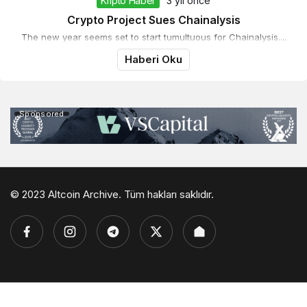
Kripto Haber
3 yıl önce
Crypto Project Sues Chainalysis
The new year seems set to start tumultuous for Chainalysis....
Haberi Oku
Sponsored
© 2023 Altcoin Archive. Tüm hakları saklıdır.