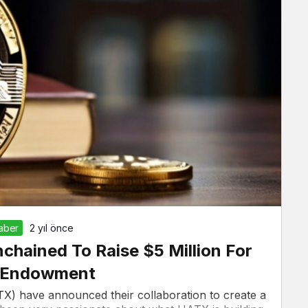
Haber
2 yıl önce
nchained To Raise $5 Million For
n Endowment
TX) have announced their collaboration to create a