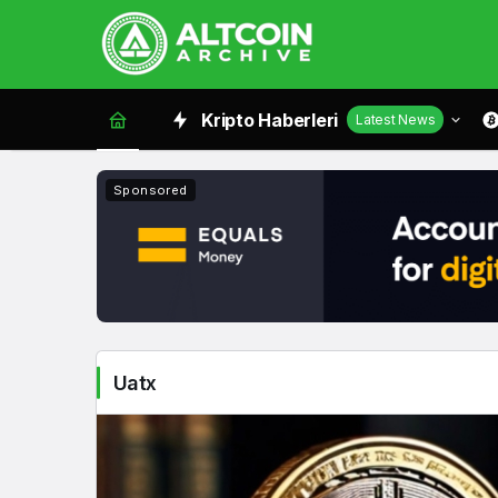
Uatx
Kripto Haberleri
Latest News
Haberleri
Sponsored
Uatx