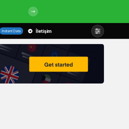
İletişim
Instant Data
Mod
değiştir
Gündüz Modu
Gündüz modunu seçin.
Gece Modu
Gece modunu seçin.
Sistem Modu
Sistem modunu seçin.