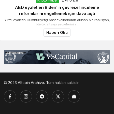
Kripto Haber
2 yıl önce
ABD eyaletleri Biden’ın çevresel inceleme
reformlarını engellemek için dava açtı
Yirmi eyaletin Cumhuriyetçi başsavcılarından oluşan bir koalisyon,
büyük altyapı projelerinin...
Haberi Oku
Sponsored
© 2023 Altcoin Archive. Tüm hakları saklıdır.