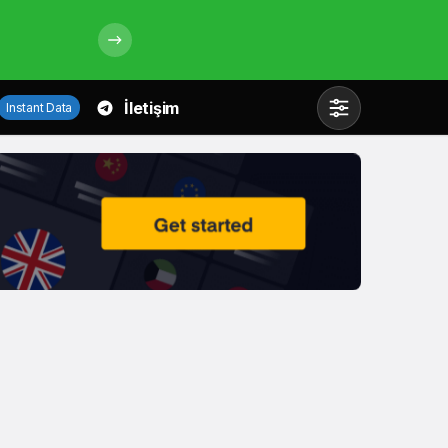
İletişim
Instant Data
Mod
değiştir
Gündüz Modu
Gündüz modunu seçin.
Gece Modu
Gece modunu seçin.
Sistem Modu
Sistem modunu seçin.