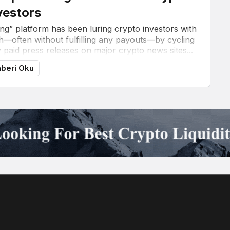
vestors
ng” platform has been luring crypto investors with
sh—often without fulfilling any payouts—by cycling
paid press releases on major crypto news sites...
beri Oku