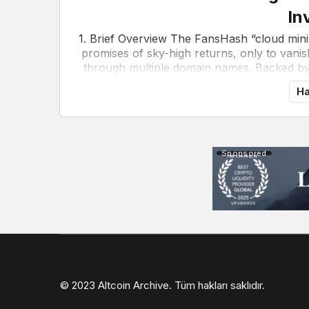
In
1. Brief Overview The FansHash “cloud mini
promises of sky-high returns, only to vani
through multiple domain names. Backed by 
Ha
Sponsored
© 2023 Altcoin Archive. Tüm hakları saklıdır.