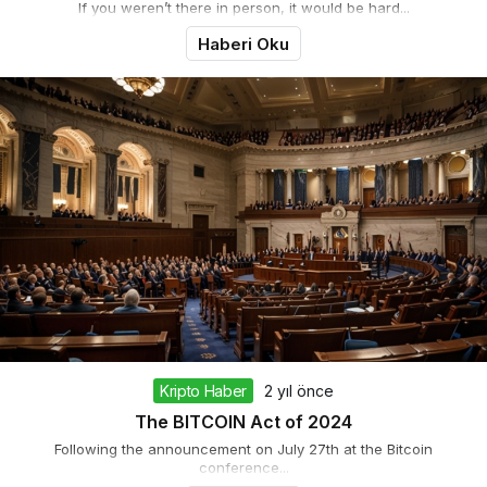
If you weren’t there in person, it would be hard...
Haberi Oku
Kripto Haber
2 yıl önce
The BITCOIN Act of 2024
Following the announcement on July 27th at the Bitcoin
conference...