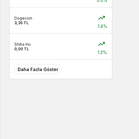
0.3%
Dogecoin
3,35 TL
1.4%
Shiba Inu
0,00 TL
1.3%
Daha Fazla Göster