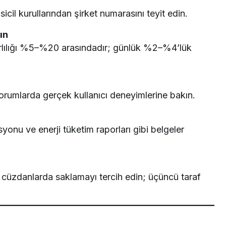
cil kurullarından şirket numarasını teyit edin.
ın
ârlılığı %5–%20 arasındadır; günlük %2–%4’lük
orumlarda gerçek kullanıcı deneyimlerine bakın.
yonu ve enerji tüketim raporları gibi belgeler
ğu cüzdanlarda saklamayı tercih edin; üçüncü taraf