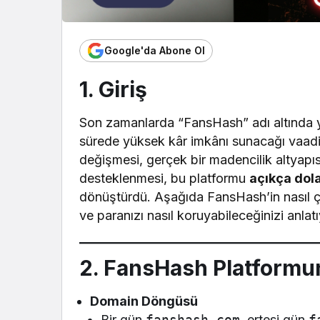
Google'da Abone Ol
1. Giriş
Son zamanlarda “FansHash” adı altında yayı
sürede yüksek kâr imkânı sunacağı vaadiyl
değişmesi, gerçek bir madencilik altyapıs
desteklenmesi, bu platformu
açıkça dola
dönüştürdü. Aşağıda FansHash’in nasıl çalı
ve paranızı nasıl koruyabileceğinizi anlat
2. FansHash Platformun
Domain Döngüsü
Bir gün
fanshash.com
, ertesi gün
f