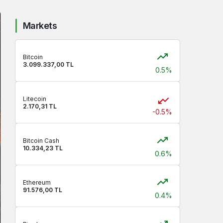
Markets
Bitcoin
3.099.337,00 TL
0.5%
Litecoin
2.170,31 TL
-0.5%
Bitcoin Cash
10.334,23 TL
0.6%
Ethereum
91.576,00 TL
0.4%