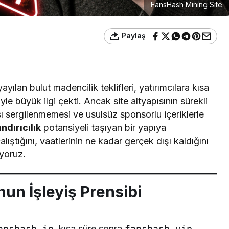
FansHash Mining Site
Paylaş
lan bulut madencilik teklifleri, yatırımcılara kısa
e büyük ilgi çekti. Ancak site altyapısının sürekli
ı sergilenmemesi ve usulsüz sponsorlu içeriklerle
ndırıcılık
potansiyeli taşıyan bir yapıya
ştığını, vaatlerinin ne kadar gerçek dışı kaldığını
ıyoruz.
un İşleyiş Prensibi
anshash.io
, kısa süre sonra
fanshash.vip