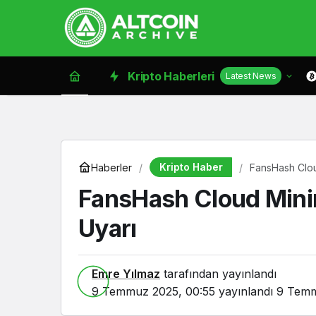
Kripto Haberleri
Latest News
Kripto Haber
Haberler
FansHash Cloud 
FansHash Cloud Mining 
Uyarı
Emre Yılmaz
tarafından yayınlandı
9 Temmuz 2025, 00:55
yayınlandı
9 Temm