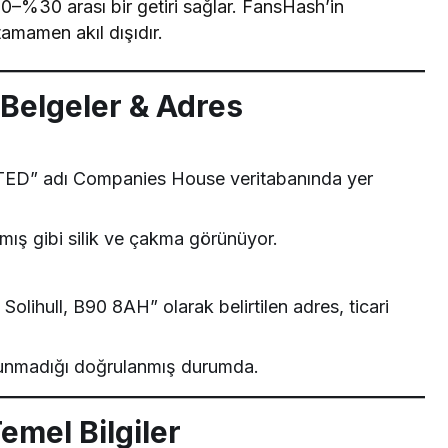
%10–%30 arası bir getiri sağlar. FansHash’in
tamamen akıl dışıdır.
: Belgeler & Adres
 adı Companies House veritabanında yer
mış gibi silik ve çakma görünüyor.
olihull, B90 8AH” olarak belirtilen adres, ticari
ulunmadığı doğrulanmış durumda.
emel Bilgiler