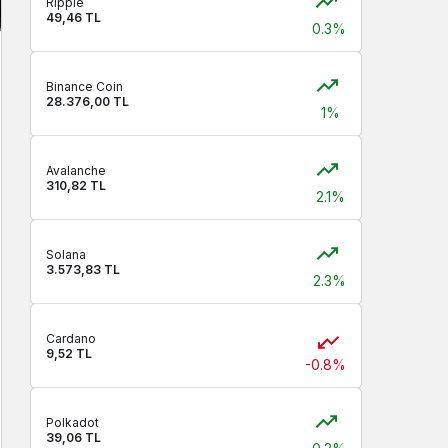
Ripple
49,46 TL
0.3%
Binance Coin
28.376,00 TL
1%
Avalanche
310,82 TL
2.1%
Solana
3.573,83 TL
2.3%
Cardano
9,52 TL
-0.8%
Polkadot
39,06 TL