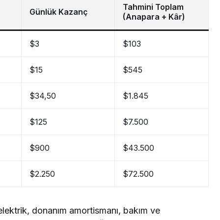
Tahmini Toplam
Günlük Kazanç
(Anapara + Kâr)
$3
$103
$15
$545
$34,50
$1.845
$125
$7.500
$900
$43.500
$2.250
$72.500
lektrik, donanım amortismanı, bakım ve