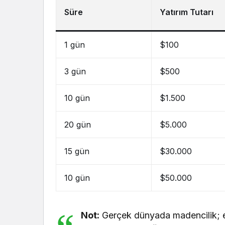
Süre
Yatırım Tutarı
1 gün
$100
3 gün
$500
10 gün
$1.500
20 gün
$5.000
15 gün
$30.000
10 gün
$50.000
Not:
Gerçek dünyada madencilik; e